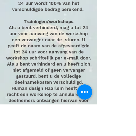
24 uur wordt 100% van het
verschuldigde bedrag berekend.
Trainingen/workshops
Als u bent verhinderd, mag u tot 24
uur voor aanvang van de workshop
een vervanger naar de sturen. U
geeft de naam van de afgevaardigde
tot 24 uur voor aanvang van de
workshop schriftelijk per e-mail door.
Als u bent verhinderd en u heeft zich
niet afgemeld of geen vervanger
gestuurd, bent u de volledige
deelnamekosten verschuldigd.
Human design Haarlem heeft het
recht een workshop te annuleren. De
deelnemers ontvangen hiervan voor
aanvang van de workshop bericht.
Indien mogelijk wordt een passend
alternatief aangeboden. Als de
deelnemer hiervan gebruikmaakt,
wordt het bedrag voor deelname niet