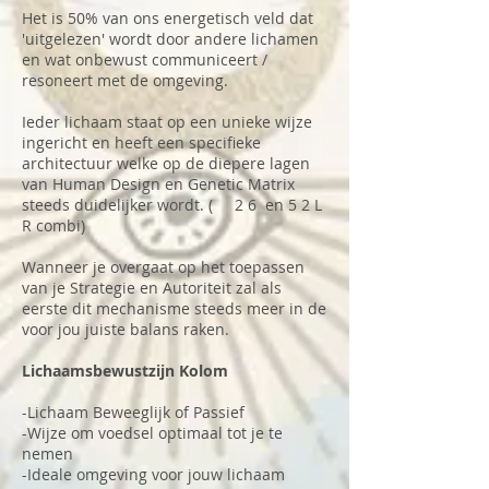
Het is 50% van ons energetisch veld dat
'uitgelezen' wordt door andere lichamen
en wat onbewust communiceert /
resoneert met de omgeving.
Ieder lichaam staat op een unieke wijze
ingericht en heeft een specifieke
architectuur welke op de diepere lagen
van Human Design en Genetic Matrix
steeds duidelijker wordt. ( 2 6 en 5 2 L
R combi)
Wanneer je overgaat op het toepassen
van je Strategie en Autoriteit zal als
eerste dit mechanisme steeds meer in de
voor jou juiste balans raken.
Lichaamsbewustzijn Kolom
-Lichaam Beweeglijk of Passief
-Wijze om voedsel optimaal tot je te
nemen
-Ideale omgeving voor jouw lichaam