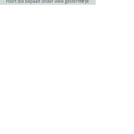
Poort die bepaalt onder welk gesternte je
bent geboren.
Welk Incarnatie Cross jij hebt en jou
meest aan de oppervlakte zichtbare
eigenschappen.
Let op: 12
. 6
LIJN
waarin je bent geboren.
Deze bepaalt de bewuste kant
Profiel.